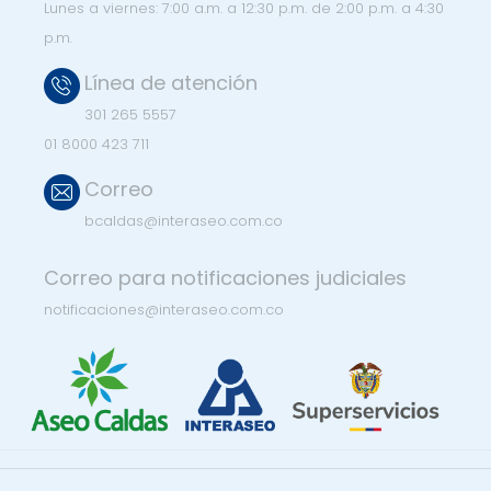
Lunes a viernes:
7:00 a.m. a 12:30 p.m. de 2:00 p.m. a 4:30
p.m.
Línea de atención
301 265 5557
01 8000 423 711
Correo
bcaldas@interaseo.com.co
Correo para notificaciones judiciales
notificaciones@interaseo.com.co