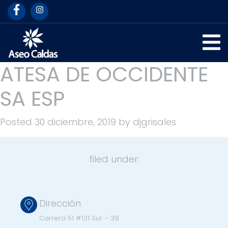
ATESA DE OCCIDENTE
SA ESP
Posted
30 diciembre, 2019
by
djgrisales
filed under:
Dirección
Carrera 51 #131 Sur – 39