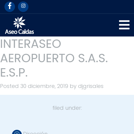
INTERASEO
AEROPUERTO S.A.S.
E.S.P.
Posted
30 diciembre, 2019
by
djgrisales
filed under:
Dirección