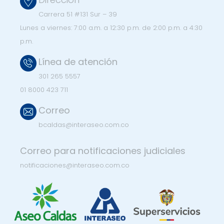
Carrera 51 #131 Sur – 39
Lunes a viernes:
7:00 a.m. a 12:30 p.m. de 2:00 p.m. a 4:30
p.m.
Línea de atención
301 265 5557
01 8000 423 711
Correo
bcaldas@interaseo.com.co
Correo para notificaciones judiciales
notificaciones@interaseo.com.co