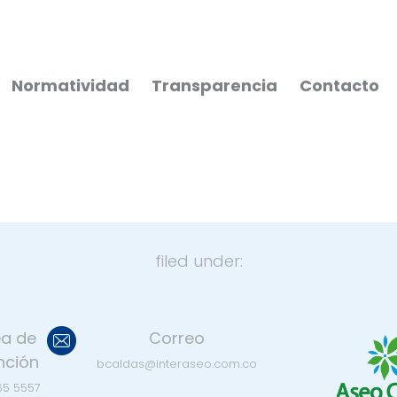
Normatividad
Transparencia
Contacto
filed under:
ea de
Correo
nción
bcaldas@interaseo.com.co
65 5557