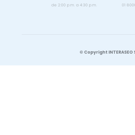
de 2:00 p.m. a 4:30 p.m.
01 800
© Copyright INTERASEO S.