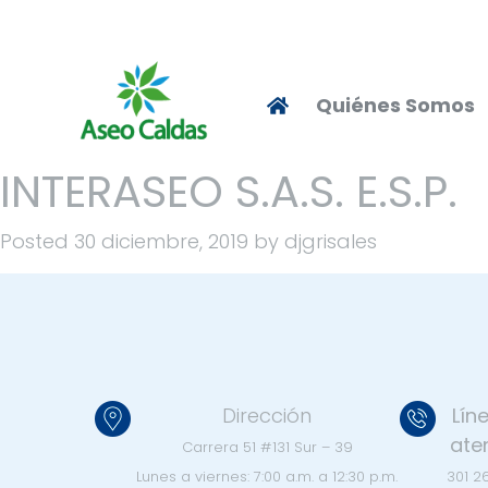
Quiénes Somos
INTERASEO S.A.S. E.S.P.
Posted
30 diciembre, 2019
by
djgrisales
Dirección
Lín
ate
Carrera 51 #131 Sur – 39
Lunes a viernes:
7:00 a.m. a 12:30 p.m.
301 2